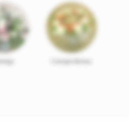
riage
Concepts floraux