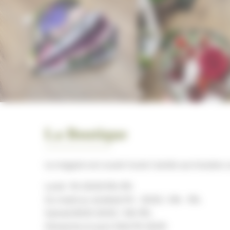
La Boutique
Le magasin est ouvert toute l’année aux horaires 
Lundi : 9h-12h30/15h-19h
Du mardi au vendredi 9h - 12h30 / 14h - 19h.
Samedi 8h30-12h30 / 14h-19h.
Dimanche et jours férié 9h-12h30