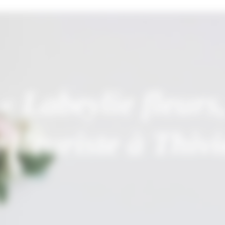
« Labeylie fleurs
 fleuriste à Thivi