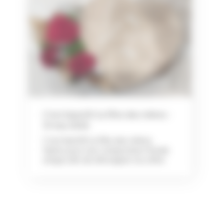
C'est bientôt la fête des mères -
31 mai 2026
C’est bientôt la fête des mères.
Optez pour une composition florale
unique afin de témoigner à la vôtre
l’affection particulière que vous lui
portez. Quel que soit votre choix,
assurez-vous de la chérir comme il se
doit.Large choix de compositions,
plantes,