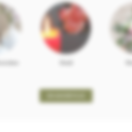
coration
Deuil
Ma
EN SAVOIR PLUS