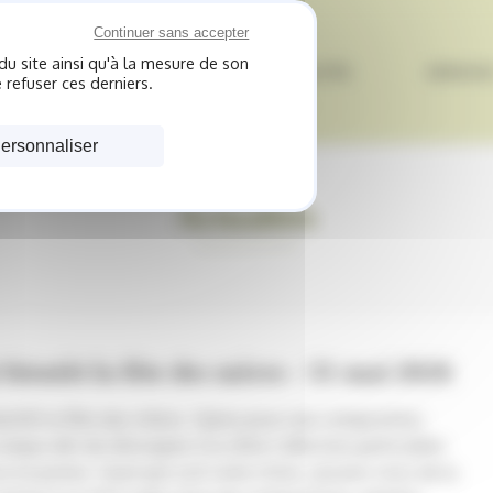
Continuer sans accepter
du site ainsi qu'à la mesure de son
EIL
BOUTIQUE
ACTUALITÉS
SERVICE
 refuser ces derniers.
ersonnaliser
Actualités
 bientôt la fête des mères - 31 mai 2026
ientôt la fête des mères. Optez pour une composition
unique afin de témoigner à la vôtre l’affection particulière
s lui portez. Quel que soit votre choix, assurez-vous de la