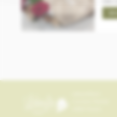
chérir 
EN 
Labeyliefleurs
1 rue Jules Theulier
24800 Thiviers