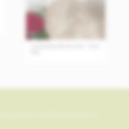
C'est bientôt la fête des mères - 31 mai
2026
message via le site ou par téléphone pour toutes vos